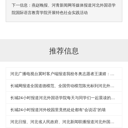
下一信息：
燕赵晚报、河青新闻网等媒体报道河北外国语学
院国际语言教育学院开展特色社会实践活动
推荐信息
河北广播电视台冀时客户端报道我校冬奥志愿者王潇婧：志愿者伙伴们既有责任心，又充满才华和智慧
长城网报道全国道德模范、全国劳动模范陈光标到河北外国语学院举办专场报告会
长城24小时报道河北外国语学院每天与同学们一起晨读的孙校长
长城24小时报道河外校园里竟然处处都有“会说话”的墙
河北日报、河北省人民政府、河北新闻联播报道河北外国语学院佩雷斯院士获2020年度“燕赵友谊奖”