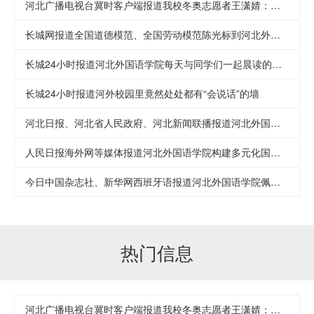
河北广播电视台冀时客户端报道我校冬奥志愿者王潇婧：志愿者伙伴们既有责任心，又充满才华和智慧
长城网报道全国道德模范、全国劳动模范陈光标到河北外国语学院举办专场报告会
长城24小时报道河北外国语学院每天与同学们一起晨读的孙校长
长城24小时报道河外校园里竟然处处都有“会说话”的墙
河北日报、河北省人民政府、河北新闻联播报道河北外国语学院佩雷斯院士获2020年度“燕赵友谊奖”
人民日报海外网等媒体报道河北外国语学院构建多元化国际合作模式
今日中国杂志社、新华网西班牙语报道河北外国语学院佩雷斯院士“一带一路”研究成果发布会
热门信息
河北广播电视台冀时客户端报道我校冬奥志愿者王潇婧：志愿者伙伴们既有责任心，又充满才华和智慧