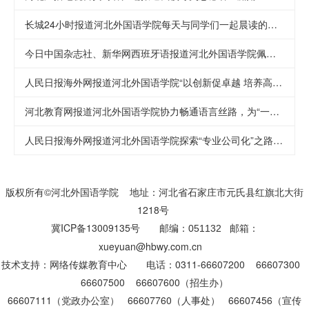
长城24小时报道河北外国语学院每天与同学们一起晨读的孙校长
今日中国杂志社、新华网西班牙语报道河北外国语学院佩雷斯院士“一带一路”研究成果发布会
人民日报海外网报道河北外国语学院“以创新促卓越 培养高素质人才”
河北教育网报道河北外国语学院协力畅通语言丝路，为“一带一路”倡议贡献力量
人民日报海外网报道河北外国语学院探索“专业公司化”之路 培养全面发展型人才
版权所有©河北外国语学院 地址：河北省石家庄市元氏县红旗北大街
1218号
冀ICP备13009135号
邮编：
邮箱：
051132
xueyuan@hbwy.com.cn
技术支持：网络传媒教育中心
电话：0311-66607200 66607300
66607500 66607600（招生办）
66607111（党政办公室）
66607760（人事处）
66607456（宣传