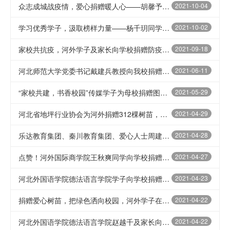
众志成城战疫情，爱心捐赠暖人心——胡馨予同学为学校捐赠人脸识别测温一体机
2021-10-04
学习优秀学子，汲取榜样力量——杨千玥同学为学校捐赠人脸识别测温一体机
2021-10-02
家校共抗疫，河外学子及家长向学校捐赠防疫测温仪器设备三台
2021-09-18
河北师范大学党委书记戴建兵教授向我校捐赠多套系列丛书
2021-06-11
“家校共建，书香校园”传媒学子为母校捐赠图书4000余册
2021-05-29
河北省地坪行业协会为河外捐赠312棵树苗，共建绿色新校园
2021-04-29
乐达教育集团、秦川教育集团、爱心人士周建新先生向河北外国语学院“千亩秀林”工程捐赠树苗
2021-04-28
点赞！河外国际商学院王秋爽同学向学校捐赠5000副手套、1000个垃圾袋！
2021-04-27
河北外国语学院德法语言学院学子向学校捐赠树苗6000余株
2021-04-23
捐赠爱心树苗，把绿色洒向校园，河外学子在新校区植下“西点教官林”“党员林”
2021-04-22
河北外国语学院德法语言学院赵越千及家长向新校区捐赠200棵丁香树苗
2021-04-22