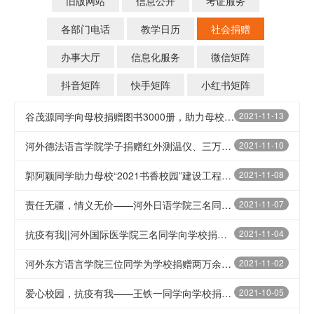
旧版网站
信息公开
考证服务
各部门电话
教学日历
社会捐赠
办事大厅
信息化服务
微信矩阵
抖音矩阵
快手矩阵
小红书矩阵
谷茂源同学向母校捐赠图书3000册，助力母校“2021书香校园”建设工程
2021-11-13
河外德法语言学院学子捐赠红外测温仪、三万余zhi口罩等价值五万余元防疫物资
2021-11-10
郭阿颖同学助力母校“2021书香校园”建设工程，用读好书为校园防疫作贡献
2021-11-08
责任无疆，情义无价——河外日语学院三名同学向学校捐献2万只医用口罩、数十箱消毒液
2021-11-07
抗疫有我||河外国际医学院三名同学向学校捐赠防疫口罩6000只‍
2021-11-04
河外东方语言学院三位同学为学校捐赠两万余元防疫物资
2021-11-02
爱心校园，抗疫有我——王铁一同学向学校捐赠人脸识别测温仪
2021-10-05