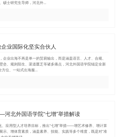
硕士研究生导师，河北外...
做企业国际化坚实合伙人
，企业出海不再是单一的贸易输出，而是涵盖语言、人才、合规、
壁垒、规则陌生、渠道匮乏等诸多痛点，河北外国语学院锚定全新
方位、一站式出海服...
—河北外国语学院“七增”举措解读
化、应用型人才培养目标，推出“七增”举措——增艺术修养、增计算
展示、增体育素质，涵盖素养、技能、实践等多个维度，既是对“准
的关键路径...