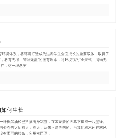
卷
教育环境体系，将环境打造成为滋养学生全面成长的重要载体，取得了
，教育无域、管理无疆”的德育理念，将环境视为“全景式、润物无
，这一理念突...
们如何生长
一株株黑油松已抖落满身霜雪，在灰蒙蒙的天幕下挺成一片墨绿。
的姿态告诉所有人：春天，从来不是等来的。当其他树木还在寒风
有柔弱的枝条，它用密匝匝...