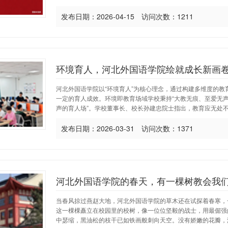
发布日期：2026-04-15 访问次数：1211
环境育人，河北外国语学院绘就成长新画
河北外国语学院以“环境育人”为核心理念，通过构建多维度的
一定的育人成效。环境即教育场域学校秉持“大教无痕、至爱无声
声的育人场”。学校董事长、校长孙建忠院士指出，教育应无处不在
发布日期：2026-03-31 访问次数：1371
河北外国语学院的春天，有一棵树教会我
当春风掠过燕赵大地，河北外国语学院的草木还在试探着春寒，
这一棵棵矗立在校园里的校树，像一位位坚毅的战士，用最倔强
中瑟缩，黑油松的枝干已如铁画般刺向天空。没有娇嫩的花瓣，没