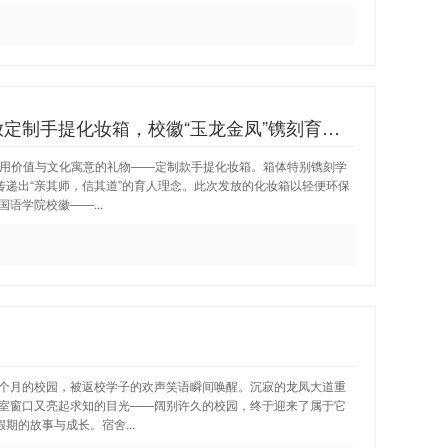
河北外国语学院暖心举措：为全体教师发放定制手提化妆箱，校徽“玉龙金凤”镌刻育人初心
具实用价值与文化寓意的礼物——定制款手提化妆箱。箱体特别镌刻学
传递出“亲其师，信其道”的育人理念。此次发放的化妆箱以轻便环保
语学院校徽——...
个月的校园，被返校学子的欢声笑语瞬间唤醒。沉寂的龙凤大道重
室窗口又亮起求知的目光——阔别许久的校园，终于迎来了属于它
期的故事与成长。宿舍...