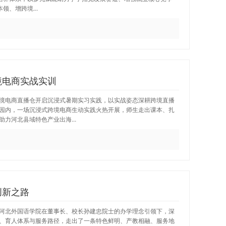
、增跨境...
境电商实战实训
境电商直播仓开启沉浸式暑期实习实践，以实战姿态深耕跨境直播
园内，一场沉浸式跨境电商生动实践火热开展，师生走出课本、扎
力河北县域特色产业出海...
创新之路
河北外国语学院在董事长、校长孙建忠院士的办学理念引领下，深
、育人体系与服务路径，走出了一条特色鲜明、产教相融、服务地