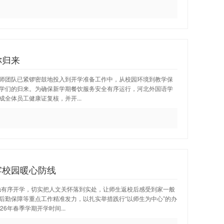
你归来
师团队已紧锣密鼓地投入到开学准备工作中，从校园环境到教学保
学们的归来。为确保新学期餐饮服务安全有序运行，河北外国语学
全体员工健康证复核，并开...
牢校园暖心防线
平稳有序开学，切实把人文关怀落到实处，让师生返校后感受到家一般
后勤保障等重点工作精准发力，以扎实举措践行“以师生为中心”的办
6年春季学期开学时间...