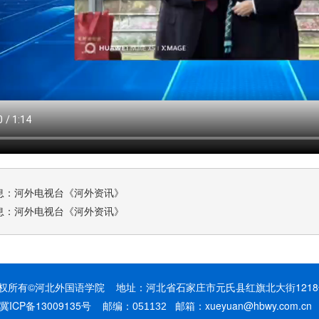
息：
河外电视台《河外资讯》
息：
河外电视台《河外资讯》
权所有©
河北外国语学院
地址：河北省石家庄市元氏县红旗北大街121
冀ICP备13009135号
邮编：
邮箱：xueyuan@hbwy.com.c
051132